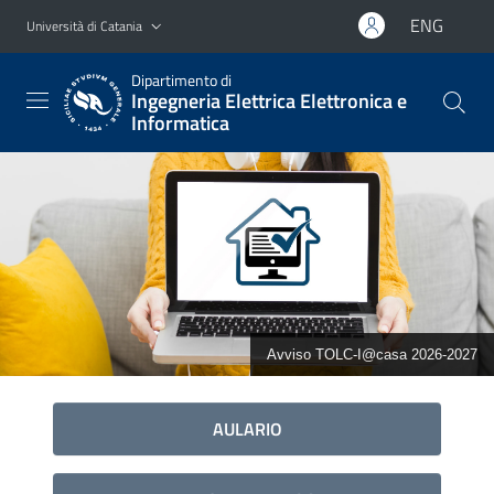
Vai al contenuto principale
Vai al menu di navigazione
ENG
Università di Catania
Dipartimento di
Ingegneria Elettrica Elettronica e
Informatica
Avviso TOLC-I@casa 2026-2027
AULARIO