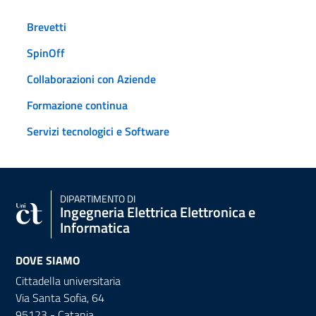
Brevetti
SpinOff
Collaborazioni con Aziende
Formazione continua
Servizi tecnologici e Software
DIPARTIMENTO DI
Ingegneria Elettrica Elettronica e
Informatica
DOVE SIAMO
Cittadella universitaria
Via Santa Sofia, 64
95123 - Catania