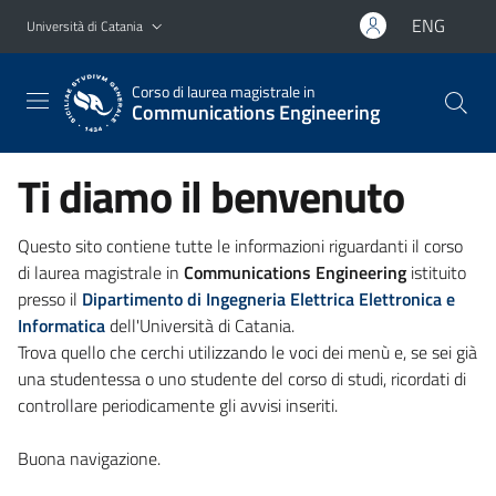
Vai al contenuto principale
Vai al menu di navigazione
ENG
Università di Catania
Corso di laurea magistrale in
Communications Engineering
Ti diamo il benvenuto
Questo sito contiene tutte le informazioni riguardanti il corso
di laurea magistrale in
Communications Engineering
istituito
presso il
Dipartimento di Ingegneria Elettrica Elettronica e
Informatica
dell'Università di Catania.
Trova quello che cerchi utilizzando le voci dei menù e, se sei già
una studentessa o uno studente del corso di studi, ricordati di
controllare periodicamente gli avvisi inseriti.
Buona navigazione.