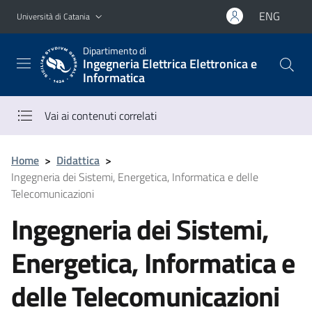
Vai al contenuto principale
Vai al menu di navigazione
ENG
Università di Catania
Dipartimento di
Ingegneria Elettrica Elettronica e
Informatica
Vai ai contenuti correlati
Home
>
Didattica
>
Ingegneria dei Sistemi, Energetica, Informatica e delle
Telecomunicazioni
Ingegneria dei Sistemi,
Energetica, Informatica e
delle Telecomunicazioni