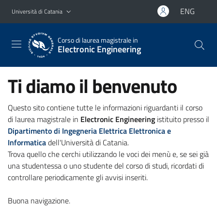
Vai al contenuto principale
Vai al menu di navigazione
ENG
Università di Catania
Corso di laurea magistrale in
Electronic Engineering
Ti diamo il benvenuto
Questo sito contiene tutte le informazioni riguardanti il corso
di laurea magistrale in
Electronic Engineering
istituito presso il
Dipartimento di Ingegneria Elettrica Elettronica e
Informatica
dell'Università di Catania.
Trova quello che cerchi utilizzando le voci dei menù e, se sei già
una studentessa o uno studente del corso di studi, ricordati di
controllare periodicamente gli avvisi inseriti.
Buona navigazione.