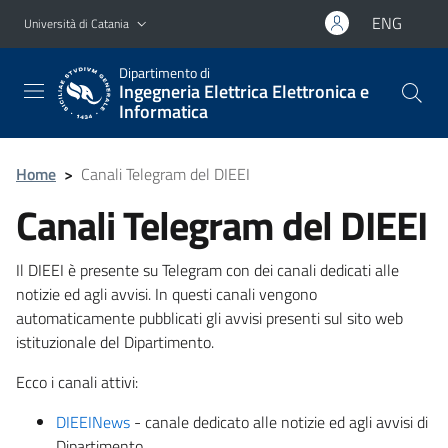
Vai al contenuto principale
Vai al menu di navigazione
ENG
Università di Catania
Dipartimento di
Ingegneria Elettrica Elettronica e
Informatica
Home
>
Canali Telegram del DIEEI
Canali Telegram del DIEEI
Il DIEEI è presente su Telegram con dei canali dedicati alle
notizie ed agli avvisi. In questi canali vengono
automaticamente pubblicati gli avvisi presenti sul sito web
istituzionale del Dipartimento.
Ecco i canali attivi:
DIEEINews
- canale dedicato alle notizie ed agli avvisi di
Dipartimento