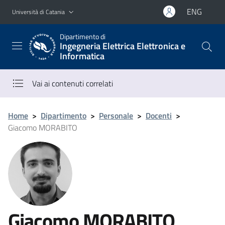
Vai al contenuto principale
Vai al menu di navigazione
ENG
Università di Catania
Dipartimento di
Ingegneria Elettrica Elettronica e
Informatica
Vai ai contenuti correlati
Home
>
Dipartimento
>
Personale
>
Docenti
>
Giacomo MORABITO
Giacomo MORABITO