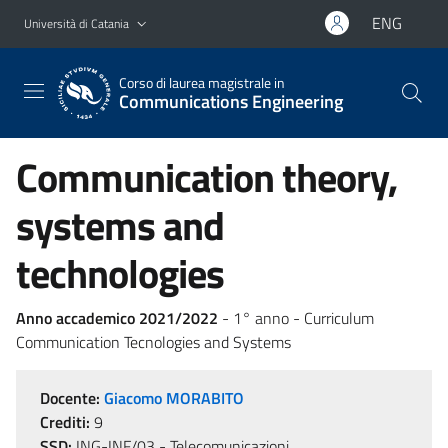
Vai al contenuto principale
Vai al menu di navigazione
ENG
Università di Catania
Corso di laurea magistrale in
Communications Engineering
Communication theory,
systems and
technologies
Anno accademico 2021/2022
- 1° anno - Curriculum
Communication Tecnologies and Systems
Docente:
Giacomo MORABITO
Crediti:
9
SSD:
ING-INF/03 - Telecomunicazioni