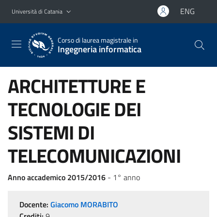
Vai al contenuto principale
Vai al menu di navigazione
ENG
Università di Catania
Corso di laurea magistrale in
Ingegneria informatica
ARCHITETTURE E
TECNOLOGIE DEI
SISTEMI DI
TELECOMUNICAZIONI
Anno accademico 2015/2016
- 1° anno
Docente:
Giacomo MORABITO
Crediti:
9