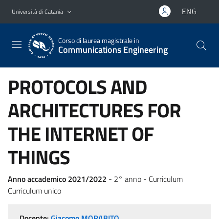
Vai al contenuto principale
Vai al menu di navigazione
ENG
Università di Catania
Corso di laurea magistrale in
Communications Engineering
PROTOCOLS AND
ARCHITECTURES FOR
THE INTERNET OF
THINGS
Anno accademico 2021/2022
- 2° anno - Curriculum
Curriculum unico
Docente:
Giacomo MORABITO