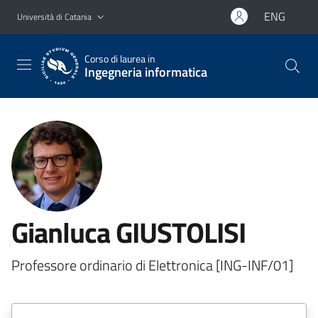
Vai al contenuto principale
Vai al menu di navigazione
ENG
Università di Catania
Corso di laurea in
Ingegneria informatica
Gianluca GIUSTOLISI
Professore ordinario di Elettronica [ING-INF/01]