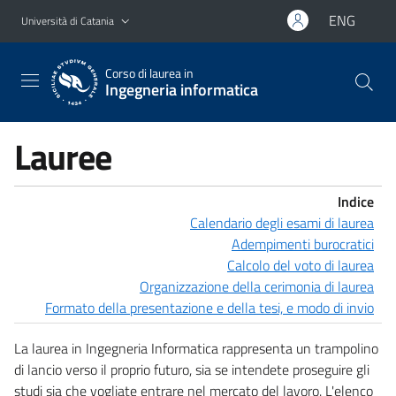
Vai al contenuto principale
Vai al menu di navigazione
ENG
Università di Catania
Corso di laurea in
Ingegneria informatica
Lauree
Indice
Calendario degli esami di laurea
Adempimenti burocratici
Calcolo del voto di laurea
Organizzazione della cerimonia di laurea
Formato della presentazione e della tesi, e modo di invio
La laurea in Ingegneria Informatica rappresenta un trampolino
di lancio verso il proprio futuro, sia se intendete proseguire gli
studi sia che vogliate entrare nel mercato del lavoro. L'elenco