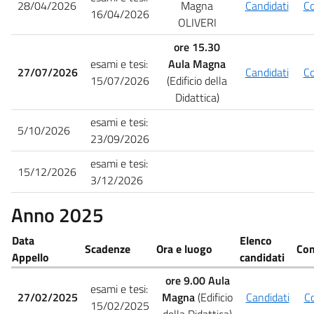
28/04/2026
Magna
Candidati
C
16/04/2026
OLIVERI
ore 15.30
esami e tesi:
Aula Magna
27/07/2026
Candidati
C
15/07/2026
(Edificio della
Didattica)
esami e tesi:
5/10/2026
23/09/2026
esami e tesi:
15/12/2026
3/12/2026
Anno 2025
Data
Elenco
Scadenze
Ora e luogo
Co
Appello
candidati
ore 9.00 Aula
esami e tesi:
27/02/2025
Magna
(Edificio
Candidati
C
15/02/2025
della Didattica)