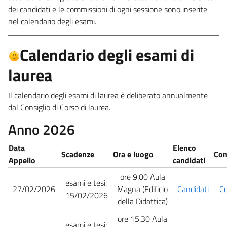
dei candidati e le commissioni di ogni sessione sono inserite
nel calendario degli esami.
Calendario degli esami di
laurea
Il calendario degli esami di laurea è deliberato annualmente
dal Consiglio di Corso di laurea.
Anno 2026
Data
Elenco
Scadenze
Ora e luogo
Com
Appello
candidati
ore 9.00 Aula
esami e tesi:
27/02/2026
Magna (Edificio
Candidati
C
15/02/2026
della Didattica)
ore 15.30 Aula
esami e tesi: