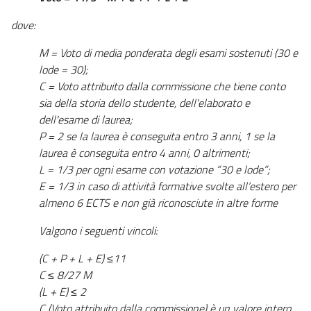
dove:
M = Voto di media ponderata degli esami sostenuti (30 e
lode = 30);
C = Voto attribuito dalla commissione che tiene conto
sia della storia dello studente, dell'elaborato e
dell'esame di laurea;
P = 2 se la laurea è conseguita entro 3 anni, 1 se la
laurea è conseguita entro 4 anni, 0 altrimenti;
L = 1/3 per ogni esame con votazione “30 e lode”;
E = 1/3 in caso di attività formative svolte all’estero per
almeno 6 ECTS e non già riconosciute in altre forme
Valgono i seguenti vincoli:
(C + P + L + E) ≤11
C ≤ 8/27 M
(L + E) ≤ 2
C (Voto attribuito dalla commissione) è un valore intero
.