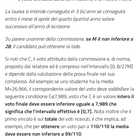
La laurea si intende conseguita in 3 (4) anni se conseguita
entro il mese di aprile del quarto (quinto) anno solare
successivo all’anno di iscrizione.
Su parere unanime della commissione,
se M è non inferiore a
28
, il candidato può ottenere la lode
.
Si noti che C, il voto attribuito dalla commissione e, di norma,
proposto dal relatore ed è compreso nell'intervallo [0, 8/27M]
e dipende dalla valutazione della prova finale nel suo
complesso. Ad esempio se uno studente ha la media
M=26,966, il corrispondente valore del voto deve soddisfare la
seguente condizione C≤7,989, visto che C è un valore
intero il
voto finale deve essere inferiore uguale a 7,989 che
significa che l'intervallo effettivo è [0,7].
Nota inoltre che il
primo vincolo è sul
totale
dei voti ricevuti, il che implica, ad
esempio, che per
ottenere
un voto pari a
110/110 la media
deve essere non inferiore a 99/110
.