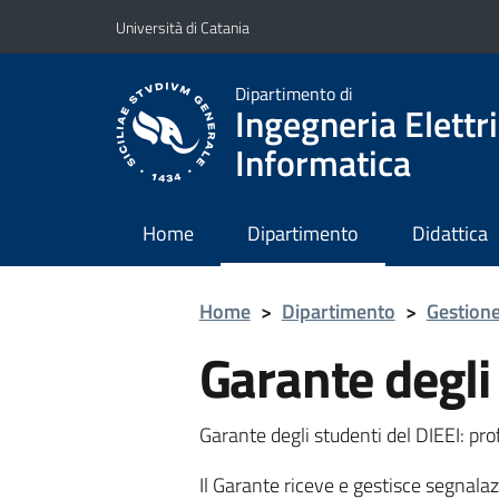
Vai al contenuto principale
Vai al menu di navigazione
Università di Catania
Dipartimento di
Ingegneria Elettri
Informatica
Home
Dipartimento
Didattica
Home
>
Dipartimento
>
Gestione
Garante degli
Garante degli studenti del DIEEI: pro
Il Garante riceve e gestisce segnalazi