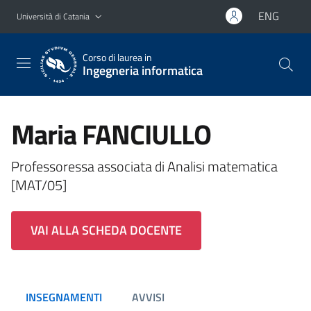
Vai al contenuto principale
Vai al menu di navigazione
ENG
Università di Catania
Corso di laurea in
Ingegneria informatica
Maria FANCIULLO
Professoressa associata di Analisi matematica
[MAT/05]
VAI ALLA SCHEDA DOCENTE
INSEGNAMENTI
AVVISI