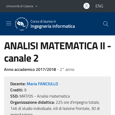
Vai al contenuto principale
Vai al menu di navigazione
ENG
Università di Catania
Corso di laurea in
Ingegneria informatica
ANALISI MATEMATICA II -
canale 2
Anno accademico 2017/2018
- 2° anno
Docente:
Maria FANCIULLO
Crediti:
9
SSD:
MAT/05 - Analisi matematica
Organizzazione didattica:
225 ore d'impegno totale,
146 di studio individuale, 49 di lezione frontale, 30 di
esercitazione