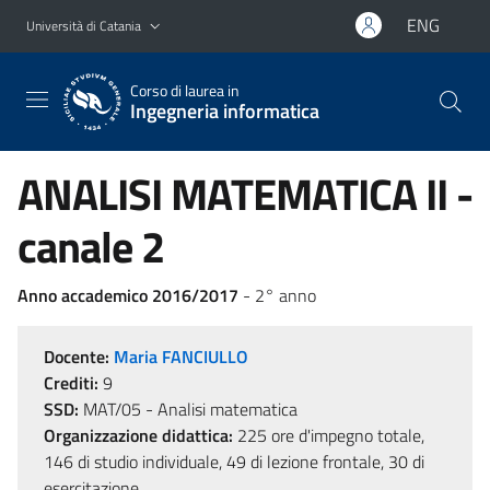
Vai al contenuto principale
Vai al menu di navigazione
ENG
Università di Catania
Corso di laurea in
Ingegneria informatica
ANALISI MATEMATICA II -
canale 2
Anno accademico 2016/2017
- 2° anno
Docente:
Maria FANCIULLO
Crediti:
9
SSD:
MAT/05 - Analisi matematica
Organizzazione didattica:
225 ore d'impegno totale,
146 di studio individuale, 49 di lezione frontale, 30 di
esercitazione