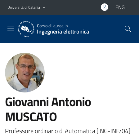
Vai al contenuto principale
Vai al menu di navigazione
ENG
Università di Catania
Corso di laurea in
Ingegneria elettronica
Giovanni Antonio
MUSCATO
Professore ordinario di Automatica [ING-INF/04]