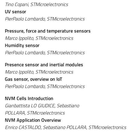
Tino Copani
,
STMicroelectronics
UV sensor
PierPaolo Lombardo,
STMicroelectronics
Pressure, force and temperature sensors
Marco Ippolito,
STMicroelectronics
Humidity sensor
PierPaolo Lombardo,
STMicroelectronics
Presence sensor and inertial modules
Marco Ippolito,
STMicroelectronics
Gas sensor, overview on IoT
PierPaolo Lombardo,
STMicroelectronics
NVM Cells Introduction
Gianbattista LO GIUDICE, Sebastiano
POLLARA,
STMicroelectronics
NVM Application Overview
Enrico CASTALDO, Sebastiano POLLARA,
STMicroelectronics