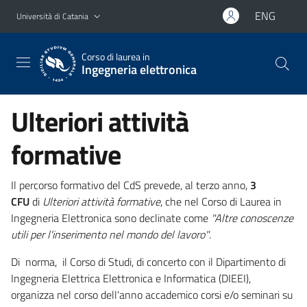
Vai al contenuto principale
Vai al menu di navigazione
ENG
Università di Catania
Corso di laurea in
Ingegneria elettronica
Ulteriori attività
formative
Il percorso formativo del CdS prevede, al terzo anno,
3
CFU
di
Ulteriori attività formative
, che nel Corso di Laurea in
Ingegneria Elettronica sono declinate come
"Altre conoscenze
utili per l'inserimento nel mondo del lavoro"
.
Di norma, il Corso di Studi, di concerto con il Dipartimento di
Ingegneria Elettrica Elettronica e Informatica (DIEEI),
organizza nel corso dell'anno accademico corsi e/o seminari su