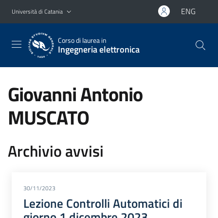
Vai al contenuto principale
Vai al menu di navigazione
ENG
Università di Catania
Corso di laurea in
Ingegneria elettronica
Giovanni Antonio
MUSCATO
Archivio avvisi
30/11/2023
Lezione Controlli Automatici di
giorno 1 dicembre 2023