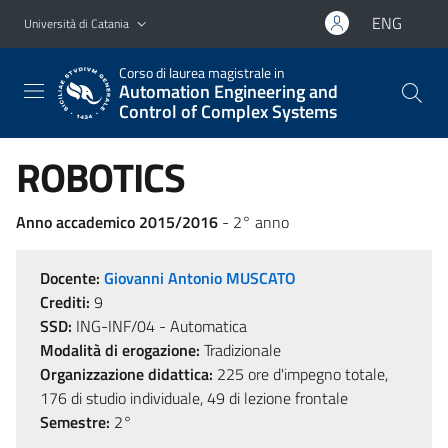
Vai al contenuto principale
Vai al menu di navigazione
ENG
Università di Catania
Corso di laurea magistrale in
Automation Engineering and
Control of Complex Systems
ROBOTICS
Anno accademico 2015/2016
- 2° anno
Docente:
Giovanni Antonio MUSCATO
Crediti:
9
SSD:
ING-INF/04 - Automatica
Modalità di erogazione:
Tradizionale
Organizzazione didattica:
225 ore d'impegno totale,
176 di studio individuale, 49 di lezione frontale
Semestre:
2°