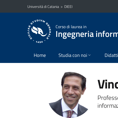
Vai al contenuto principale
Vai al menu di navigazione
Università di Catania
>
DIEEI
Corso di laurea in
Ingegneria infor
Home
Studia con noi
Didatt
Vin
Professo
informa