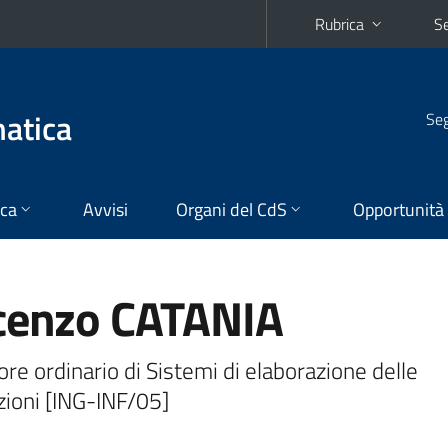
Rubrica
Se
matica
Seg
ica
Avvisi
Organi del CdS
Opportunità
cenzo CATANIA
re ordinario di Sistemi di elaborazione delle
zioni [ING-INF/05]