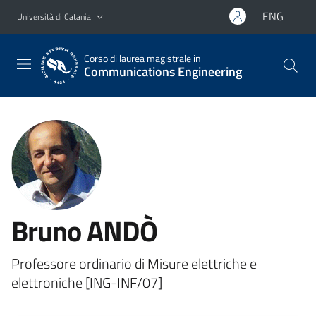
Vai al contenuto principale
Vai al menu di navigazione
ENG
Università di Catania
Corso di laurea magistrale in
Communications Engineering
Bruno ANDÒ
Professore ordinario di Misure elettriche e
elettroniche [ING-INF/07]