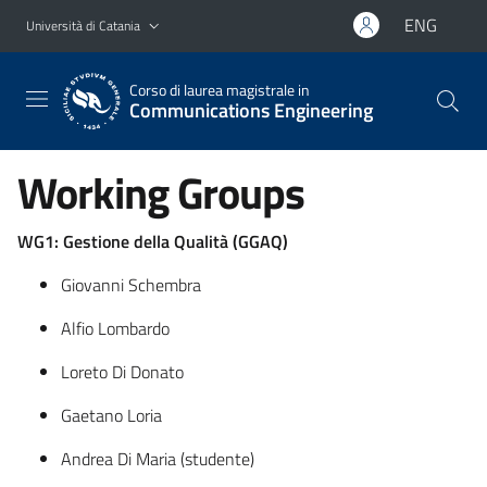
Vai al contenuto principale
Vai al menu di navigazione
ENG
Università di Catania
Corso di laurea magistrale in
Communications Engineering
Working Groups
WG1: Gestione della Qualità (GGAQ)
Giovanni Schembra
Alfio Lombardo
Loreto Di Donato
Gaetano Loria
Andrea Di Maria (studente)