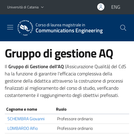
Vai al contenuto principale
Vai al menu di navigazione
ENG
Università di Catania
Corso di laurea magistrale in
Communications Engineering
Gruppo di gestione AQ
Il
Gruppo di Gestione dell'AQ
(Assicurazione Qualità) del CdS
ha la funzione di garantire l'efficacia complessiva della
gestione della didattica attraverso la costruzione di processi
finalizzati al miglioramento del corso di studio, verificando
costantemente il raggiungimento degli obiettivi prefissati.
Cognome e nome
Ruolo
SCHEMBRA Giovanni
Professore ordinario
LOMBARDO Alfio
Professore ordinario