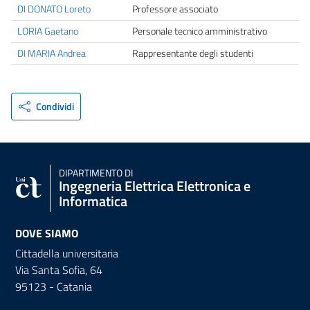
DI DONATO Loreto
Professore associato
LORIA Gaetano
Personale tecnico amministrativo
DI MARIA Andrea
Rappresentante degli studenti
Condividi
DIPARTIMENTO DI
Ingegneria Elettrica Elettronica e
Informatica
DOVE SIAMO
Cittadella universitaria
Via Santa Sofia, 64
95123 - Catania