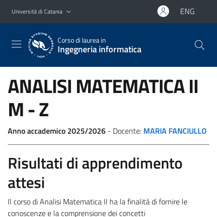
Vai al contenuto principale
Vai al menu di navigazione
ENG
Università di Catania
Corso di laurea in
Ingegneria informatica
ANALISI MATEMATICA II
M - Z
Anno accademico 2025/2026
- Docente:
MARIA FANCIULLO
Risultati di apprendimento
attesi
Il corso di Analisi Matematica II ha la finalità di fornire le
conoscenze e la comprensione dei concetti