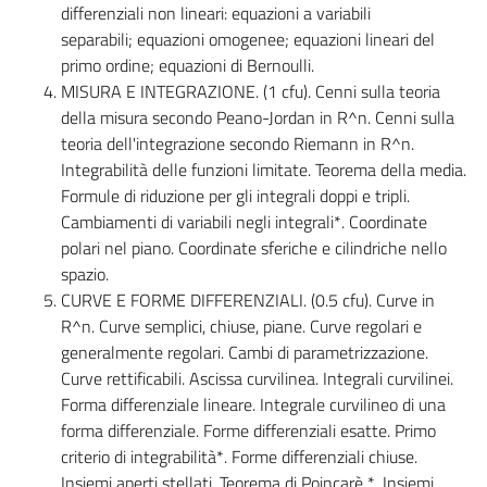
differenziali non lineari: equazioni a variabili
separabili; equazioni omogenee; equazioni lineari del
primo ordine; equazioni di Bernoulli.
MISURA E INTEGRAZIONE. (1 cfu). Cenni sulla teoria
della misura secondo Peano-Jordan in R^n. Cenni sulla
teoria dell'integrazione secondo Riemann in R^n.
Integrabilità delle funzioni limitate. Teorema della media.
Formule di riduzione per gli integrali doppi e tripli.
Cambiamenti di variabili negli integrali*. Coordinate
polari nel piano. Coordinate sferiche e cilindriche nello
spazio.
CURVE E FORME DIFFERENZIALI. (0.5 cfu). Curve in
R^n. Curve semplici, chiuse, piane. Curve regolari e
generalmente regolari. Cambi di parametrizzazione.
Curve rettificabili. Ascissa curvilinea. Integrali curvilinei.
Forma differenziale lineare. Integrale curvilineo di una
forma differenziale. Forme differenziali esatte. Primo
criterio di integrabilità*. Forme differenziali chiuse.
Insiemi aperti stellati. Teorema di Poincarè *. Insiemi