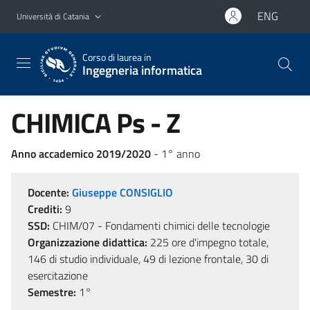
Vai al contenuto principale
Vai al menu di navigazione
ENG
Università di Catania
Corso di laurea in
Ingegneria informatica
CHIMICA Ps - Z
Anno accademico 2019/2020
- 1° anno
Docente:
Giuseppe CONSIGLIO
Crediti:
9
SSD:
CHIM/07 - Fondamenti chimici delle tecnologie
Organizzazione didattica:
225 ore d'impegno totale,
146 di studio individuale, 49 di lezione frontale, 30 di
esercitazione
Semestre:
1°