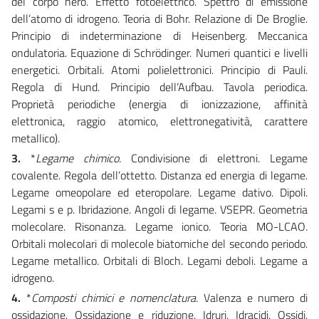
del corpo nero. Effetto fotoelettrico. Spettro di emissione
dell’atomo di idrogeno. Teoria di Bohr. Relazione di De Broglie.
Principio di indeterminazione di Heisenberg. Meccanica
ondulatoria. Equazione di Schrödinger. Numeri quantici e livelli
energetici. Orbitali. Atomi polielettronici. Principio di Pauli.
Regola di Hund. Principio dell’Aufbau. Tavola periodica.
Proprietà periodiche (energia di ionizzazione, affinità
elettronica, raggio atomico, elettronegatività, carattere
metallico).
3.
*
Legame chimico.
Condivisione di elettroni. Legame
covalente. Regola dell’ottetto. Distanza ed energia di legame.
Legame omeopolare ed eteropolare. Legame dativo. Dipoli.
Legami s e p. Ibridazione. Angoli di legame. VSEPR. Geometria
molecolare. Risonanza. Legame ionico. Teoria MO-LCAO.
Orbitali molecolari di molecole biatomiche del secondo periodo.
Legame metallico. Orbitali di Bloch. Legami deboli. Legame a
idrogeno.
4.
*
Composti chimici e nomenclatura.
Valenza e numero di
ossidazione. Ossidazione e riduzione. Idruri. Idracidi. Ossidi.