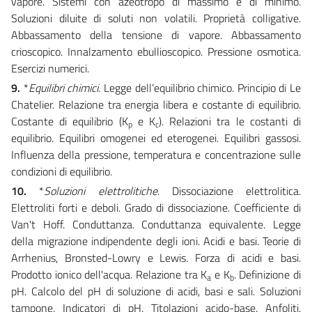
vapore. Sistemi con azeotropo di massimo e di minimo.
Soluzioni diluite di soluti non volatili. Proprietà colligative.
Abbassamento della tensione di vapore. Abbassamento
crioscopico. Innalzamento ebullioscopico. Pressione osmotica.
Esercizi numerici.
9.
*
Equilibri chimici.
Legge dell’equilibrio chimico. Principio di Le
Chatelier. Relazione tra energia libera e costante di equilibrio.
Costante di equilibrio (K
e K
). Relazioni tra le costanti di
p
c
equilibrio. Equilibri omogenei ed eterogenei. Equilibri gassosi.
Influenza della pressione, temperatura e concentrazione sulle
condizioni di equilibrio.
10.
*
Soluzioni elettrolitiche
. Dissociazione elettrolitica.
Elettroliti forti e deboli. Grado di dissociazione. Coefficiente di
Van't Hoff. Conduttanza. Conduttanza equivalente. Legge
della migrazione indipendente degli ioni. Acidi e basi. Teorie di
Arrhenius, Bronsted-Lowry e Lewis. Forza di acidi e basi.
Prodotto ionico dell'acqua. Relazione tra K
e K
. Definizione di
a
b
pH. Calcolo del pH di soluzione di acidi, basi e sali. Soluzioni
tampone. Indicatori di pH. Titolazioni acido-base. Anfoliti.