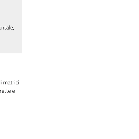
ontale,
di matrici
rette e