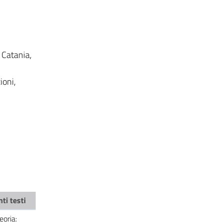
, Catania,
ioni,
ti testi
eoria: