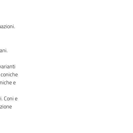
azioni.
ani.
varianti
e coniche
oniche e
i. Coni e
azione