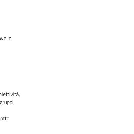
ove in
iettività,
 gruppi,
dotto