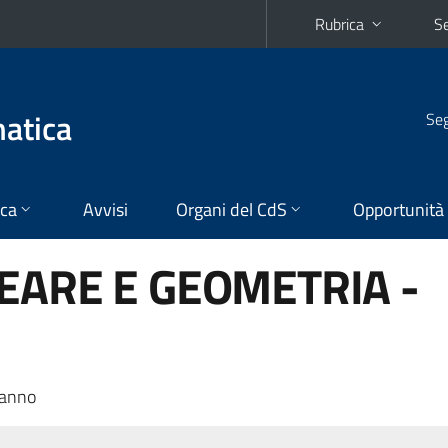
Rubrica
Se
matica
Seg
ica
Avvisi
Organi del CdS
Opportunità
EARE E GEOMETRIA -
 anno