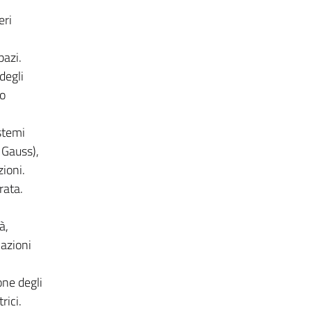
eri
pazi.
degli
io
istemi
 Gauss),
ioni.
rata.
à,
cazioni
one degli
rici.