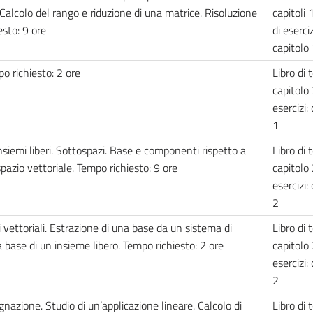
alcolo del rango e riduzione di una matrice. Risoluzione
capitoli 
esto: 9 ore
di eserciz
capitolo
o richiesto: 2 ore
Libro di t
capitolo 
esercizi:
1
insiemi liberi. Sottospazi. Base e componenti rispetto a
Libro di t
azio vettoriale. Tempo richiesto: 9 ore
capitolo 
esercizi:
2
vettoriali. Estrazione di una base da un sistema di
Libro di t
base di un insieme libero. Tempo richiesto: 2 ore
capitolo 
esercizi:
2
egnazione. Studio di un’applicazione lineare. Calcolo di
Libro di t