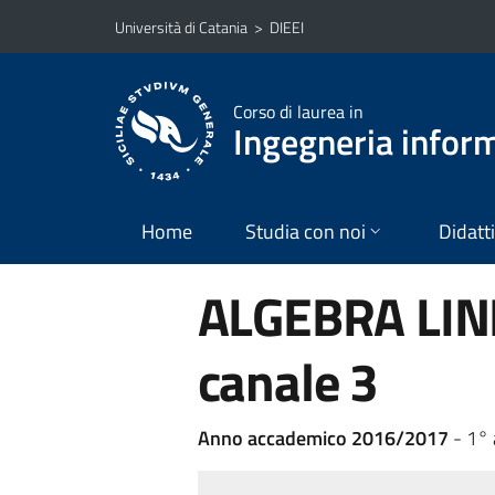
Vai al contenuto principale
Vai al menu di navigazione
Università di Catania
>
DIEEI
Corso di laurea in
Ingegneria infor
Home
Studia con noi
Didatt
ALGEBRA LIN
canale 3
Anno accademico 2016/2017
- 1°