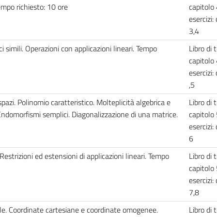
mpo richiesto: 10 ore
capitolo 
esercizi: 
3,4
i simili. Operazioni con applicazioni lineari. Tempo
Libro di t
capitolo 
esercizi:
,5
pazi. Polinomio caratteristico. Molteplicità algebrica e
Libro di t
Endomorfismi semplici. Diagonalizzazione di una matrice.
capitolo 
esercizi:
6
Restrizioni ed estensioni di applicazioni lineari. Tempo
Libro di t
capitolo 
esercizi: 
7,8
iale. Coordinate cartesiane e coordinate omogenee.
Libro di t