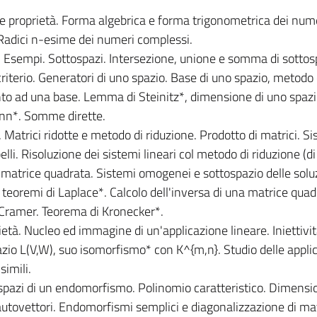
 e proprietà. Forma algebrica e forma trigonometrica dei num
Radici n-esime dei numeri complessi.
tà. Esempi. Sottospazi. Intersezione, unione e somma di sottos
criterio. Generatori di uno spazio. Base di uno spazio, metodo 
to ad una base. Lemma di Steinitz*, dimensione di uno spaz
ann*. Somme dirette.
 Matrici ridotte e metodo di riduzione. Prodotto di matrici. S
li. Risoluzione dei sistemi lineari col metodo di riduzione (di
a matrice quadrata. Sistemi omogenei e sottospazio delle soluz
I teoremi di Laplace*. Calcolo dell'inversa di una matrice quad
 Cramer. Teorema di Kronecker*.
rietà. Nucleo ed immagine di un'applicazione lineare. Iniettivit
pazio L(V,W), suo isomorfismo* con K^{m,n}. Studio delle appli
simili.
ospazi di un endomorfismo. Polinomio caratteristico. Dimensi
utovettori. Endomorfismi semplici e diagonalizzazione di mat