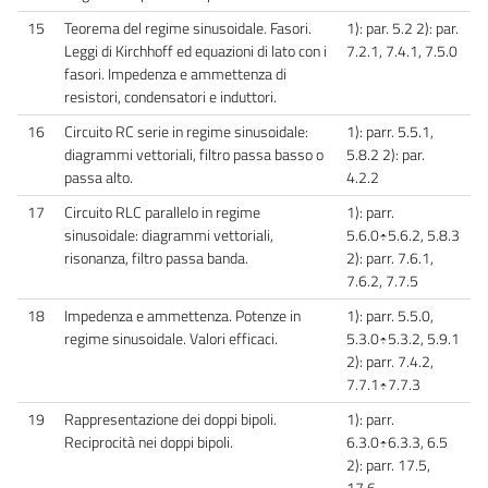
15
Teorema del regime sinusoidale. Fasori.
1): par. 5.2 2): par.
Leggi di Kirchhoff ed equazioni di lato con i
7.2.1, 7.4.1, 7.5.0
fasori. Impedenza e ammettenza di
resistori, condensatori e induttori.
16
Circuito RC serie in regime sinusoidale:
1): parr. 5.5.1,
diagrammi vettoriali, filtro passa basso o
5.8.2 2): par.
passa alto.
4.2.2
17
Circuito RLC parallelo in regime
1): parr.
sinusoidale: diagrammi vettoriali,
5.6.0÷5.6.2, 5.8.3
risonanza, filtro passa banda.
2): parr. 7.6.1,
7.6.2, 7.7.5
18
Impedenza e ammettenza. Potenze in
1): parr. 5.5.0,
regime sinusoidale. Valori efficaci.
5.3.0÷5.3.2, 5.9.1
2): parr. 7.4.2,
7.7.1÷7.7.3
19
Rappresentazione dei doppi bipoli.
1): parr.
Reciprocità nei doppi bipoli.
6.3.0÷6.3.3, 6.5
2): parr. 17.5,