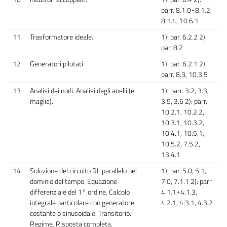
parr. 8.1.0÷8.1.2,
8.1.4, 10.6.1
11
Trasformatore ideale.
1): par. 6.2.2 2):
par. 8.2
12
Generatori pilotati.
1): par. 6.2.1 2):
parr. 8.3, 10.3.5
13
Analisi dei nodi. Analisi degli anelli (e
1): parr. 3.2, 3.3,
maglie).
3.5, 3.6 2): parr.
10.2.1, 10.2.2,
10.3.1, 10.3.2,
10.4.1, 10.5.1,
10.5.2, 7.5.2,
13.4.1
14
Soluzione del circuito RL parallelo nel
1): par. 5.0, 5.1,
dominio del tempo. Equazione
7.0, 7.1.1 2): parr.
differenziale del 1° ordine. Calcolo
4.1.1÷4.1.3,
integrale particolare con generatore
4.2.1, 4.3.1, 4.3.2
costante o sinusoidale. Transitorio.
Regime. Risposta completa.