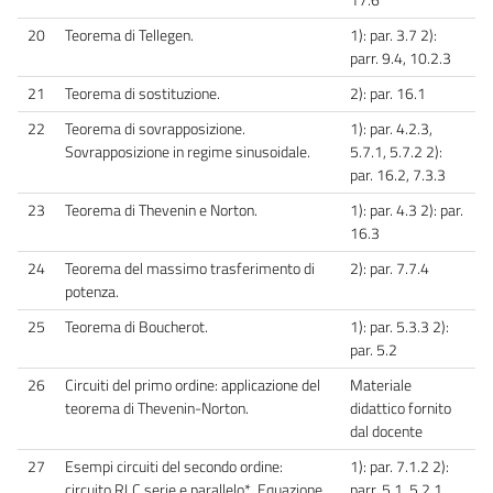
17.6
20
Teorema di Tellegen.
1): par. 3.7 2):
parr. 9.4, 10.2.3
21
Teorema di sostituzione.
2): par. 16.1
22
Teorema di sovrapposizione.
1): par. 4.2.3,
Sovrapposizione in regime sinusoidale.
5.7.1, 5.7.2 2):
par. 16.2, 7.3.3
23
Teorema di Thevenin e Norton.
1): par. 4.3 2): par.
16.3
24
Teorema del massimo trasferimento di
2): par. 7.7.4
potenza.
25
Teorema di Boucherot.
1): par. 5.3.3 2):
par. 5.2
26
Circuiti del primo ordine: applicazione del
Materiale
teorema di Thevenin-Norton.
didattico fornito
dal docente
27
Esempi circuiti del secondo ordine:
1): par. 7.1.2 2):
circuito RLC serie e parallelo*. Equazione
parr. 5.1, 5.2.1