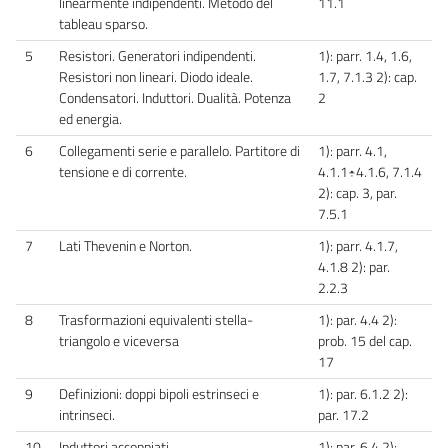
linearmente indipendenti. Metodo del
11.1
tableau sparso.
5
Resistori. Generatori indipendenti.
1): parr. 1.4, 1.6,
Resistori non lineari. Diodo ideale.
1.7, 7.1.3 2): cap.
Condensatori. Induttori. Dualità. Potenza
2
ed energia.
6
Collegamenti serie e parallelo. Partitore di
1): parr. 4.1,
tensione e di corrente.
4.1.1÷4.1.6, 7.1.4
2): cap. 3, par.
7.5.1
7
Lati Thevenin e Norton.
1): parr. 4.1.7,
4.1.8 2): par.
2.2.3
8
Trasformazioni equivalenti stella-
1): par. 4.4 2):
triangolo e viceversa
prob. 15 del cap.
17
9
Definizioni: doppi bipoli estrinseci e
1): par. 6.1.2 2):
intrinseci.
par. 17.2
10
Induttori accoppiati.
1): par. 6.4 2):