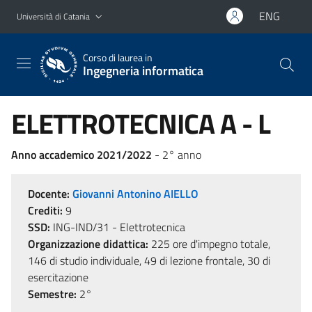
Vai al contenuto principale
Vai al menu di navigazione
ENG
Università di Catania
Corso di laurea in
Ingegneria informatica
ELETTROTECNICA A - L
Anno accademico 2021/2022
- 2° anno
Docente:
Giovanni Antonino AIELLO
Crediti:
9
SSD:
ING-IND/31 - Elettrotecnica
Organizzazione didattica:
225 ore d'impegno totale,
146 di studio individuale, 49 di lezione frontale, 30 di
esercitazione
Semestre:
2°