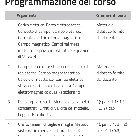
Programmazione del corso
Argomenti
Riferimenti testi
1
Carica elettrica. Forza elettrostatica.
Materiale
Concetto di campo. Campo elettrico.
didattico fornito
Corrente elettrica. Forza magnetica.
dal docente
Campo magnetico. Campi nei mezzi
materiali: equazioni costitutive. Equazioni
di Maxwell.
2
Campo di corrente stazionario. Calcolo di
Materiale
resistenze. Campo magnetostatico.
didattico fornito
Calcolo di induttanze. Campo elettrico
dal docente
stazionario. Calcolo di capacità. Campo
elettromagnetico quasi-stazionario.
3
Dai campi ai circuiti. Modello a parametri
1): parr. 1.1÷1.3,
concentrati. Limiti di validità del modello.
1.5 2): cap. 1
Leggi di Kirchhoff*.
4
Grafo. Insiemi di taglio e maglie. Metodo
1): par. 3.1, 3.4 2):
sistematico per la scrittura delle LK
parr. 9.1÷9.3,