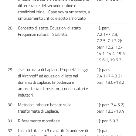
differenziale del secondo ordine e
condizioni iniziali. Caso sovra smorzato, a
smorzamento critico e sotto smorzato.
28
Concetto di stato. Equazioni di stato.
1): parr.
Frequenze naturali. Stabilità.
7.2.1÷7.2.3,
7.2.5, 7.1.3 2):
parr. 12.2, 12.4,
14.1, 14.4, 19.5,
19.6.1, 19.6.3
29
Trasformata di Laplace. Proprietà. Leggi
1): parr.
di Kirchhoff ed equazioni di lato nel
7.4.1÷7.4.3 2):
dominio di Laplace. Impedenza e
parr. 13.0÷13.2
ammettenza di resistori, condensatori e
induttori.
30
Metodo simbolico basato sulla
1): parr. 7.4.5 2):
trasformata di Laplace.
parr. 13.3÷13.4
31
Rifasamento monofase.
1): par. 5.9.3
32
Circuiti trifase a 3 e a 4 fili. Grandezze di
1): par.