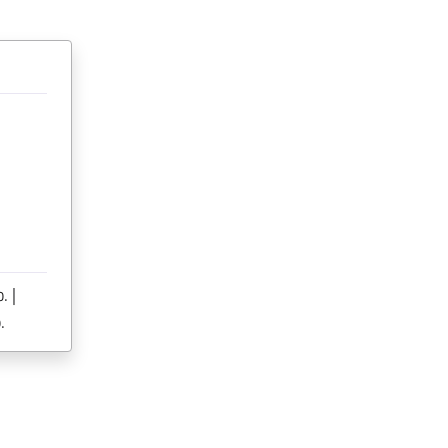
. |
.