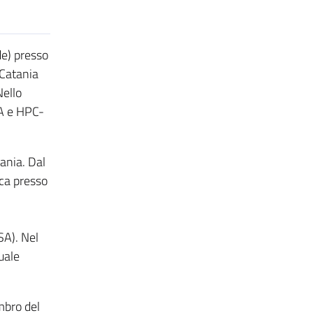
e) presso
 Catania
Nello
PA e HPC-
ania. Dal
ica presso
SA). Nel
uale
mbro del