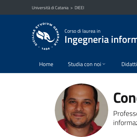
Vai al contenuto principale
Vai al menu di navigazione
Università di Catania
>
DIEEI
Corso di laurea in
Ingegneria infor
Home
Studia con noi
Didatt
Con
Professo
informa