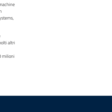
/machine
n
Systems,
e
lti altri
0 milioni