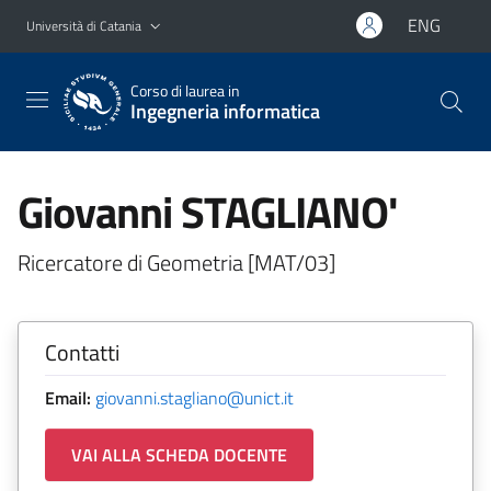
Vai al contenuto principale
Vai al menu di navigazione
ENG
Università di Catania
Corso di laurea in
Ingegneria informatica
Giovanni STAGLIANO'
Ricercatore di Geometria [MAT/03]
Contatti
Email:
giovanni.stagliano@unict.it
VAI ALLA SCHEDA DOCENTE