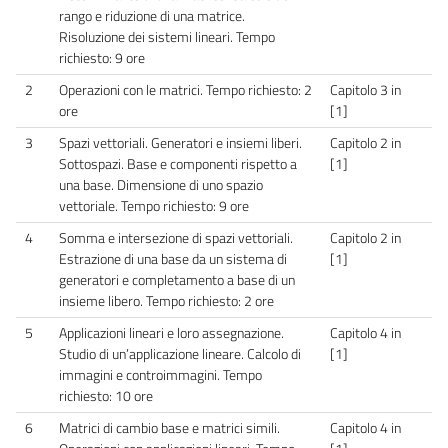
rango e riduzione di una matrice.
Risoluzione dei sistemi lineari. Tempo
richiesto: 9 ore
2
Operazioni con le matrici. Tempo richiesto: 2
Capitolo 3 in
ore
[1]
3
Spazi vettoriali. Generatori e insiemi liberi.
Capitolo 2 in
Sottospazi. Base e componenti rispetto a
[1]
una base. Dimensione di uno spazio
vettoriale. Tempo richiesto: 9 ore
4
Somma e intersezione di spazi vettoriali.
Capitolo 2 in
Estrazione di una base da un sistema di
[1]
generatori e completamento a base di un
insieme libero. Tempo richiesto: 2 ore
5
Applicazioni lineari e loro assegnazione.
Capitolo 4 in
Studio di un’applicazione lineare. Calcolo di
[1]
immagini e controimmagini. Tempo
richiesto: 10 ore
6
Matrici di cambio base e matrici simili.
Capitolo 4 in