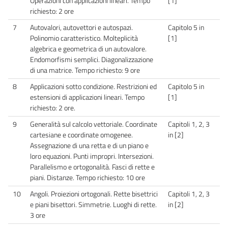
Operazioni con applicazioni lineari. Tempo
[1]
richiesto: 2 ore
7
Autovalori, autovettori e autospazi.
Capitolo 5 in
Polinomio caratteristico. Molteplicità
[1]
algebrica e geometrica di un autovalore.
Endomorfismi semplici. Diagonalizzazione
di una matrice. Tempo richiesto: 9 ore
8
Applicazioni sotto condizione. Restrizioni ed
Capitolo 5 in
estensioni di applicazioni lineari. Tempo
[1]
richiesto: 2 ore.
9
Generalità sul calcolo vettoriale. Coordinate
Capitoli 1, 2, 3
cartesiane e coordinate omogenee.
in [2]
Assegnazione di una retta e di un piano e
loro equazioni. Punti impropri. Intersezioni.
Parallelismo e ortogonalità. Fasci di rette e
piani. Distanze. Tempo richiesto: 10 ore
10
Angoli. Proiezioni ortogonali. Rette bisettrici
Capitoli 1, 2, 3
e piani bisettori. Simmetrie. Luoghi di rette.
in [2]
3 ore