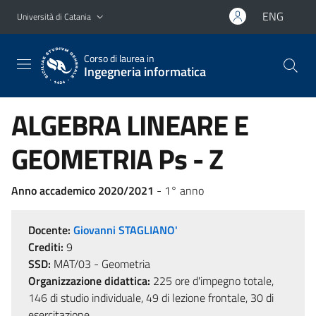
Vai al contenuto principale
Vai al menu di navigazione
ENG
Università di Catania
Corso di laurea in
Ingegneria informatica
ALGEBRA LINEARE E
GEOMETRIA Ps - Z
Anno accademico 2020/2021
- 1° anno
Docente:
Giovanni STAGLIANO'
Crediti:
9
SSD:
MAT/03 - Geometria
Organizzazione didattica:
225 ore d'impegno totale,
146 di studio individuale, 49 di lezione frontale, 30 di
esercitazione