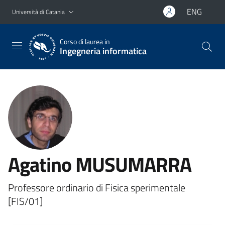
Vai al contenuto principale
Vai al menu di navigazione
ENG
Università di Catania
Corso di laurea in
Ingegneria informatica
Agatino MUSUMARRA
Professore ordinario di Fisica sperimentale
[FIS/01]