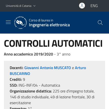
Vai al contenuto principale
Vai al menu di navigazione
ENG
Università di Catania
Corso di laurea in
Ingegneria elettronica
CONTROLLI AUTOMATICI
Anno accademico 2019/2020
- 3° anno
Docenti:
Giovanni Antonio MUSCATO
e
Arturo
BUSCARINO
Crediti:
9
SSD:
ING-INF/04 - Automatica
Organizzazione didattica:
225 ore d'impegno totale,
146 di studio individuale, 49 di lezione frontale, 30 di
esercitazione
Semestre:
1°