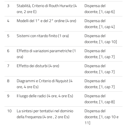
3
Stabilità, Criterio di Routh Hurwitz (4
Dispensa del
ore, 2 ore E)
docente, [1, cap 6]
4
Modelli del 1° e del 2° ordine (4 ore)
Dispensa del
docente, [1, cap 4]
5
Sistemi con ritardo finito (1 ora)
Dispensa del
docente, [1, cap 10]
6
Effetto di variazioni parametriche (1
Dispensa del
ora)
docente, [1, cap 7]
7
Effetto dei disturbi (4 ore)
Dispensa del
docente, [1, cap 7]
8
Diagrammi e Criterio di Nyquist (4
Dispensa del
ore, 4 ore Es)
docente, [1, cap 7]
9
Il luogo delle radici (4 ore, 4 ore Es)
Dispensa del
docente, [1, cap 8]
10
La sintesi per tentativi nel dominio
Dispensa del
della frequenza (4 ore , 2 ore Es)
docente, [1, cap 10 e
11]