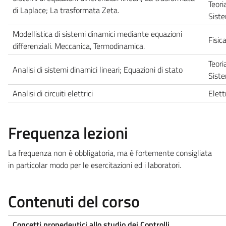
Teori
di Laplace; La trasformata Zeta.
Siste
Modellistica di sistemi dinamici mediante equazioni
Fisic
differenziali. Meccanica, Termodinamica.
Teori
Analisi di sistemi dinamici lineari; Equazioni di stato
Siste
Analisi di circuiti elettrici
Elett
Frequenza lezioni
La frequenza non è obbligatoria, ma è fortemente consigliata
in particolar modo per le esercitazioni ed i laboratori.
Contenuti del corso
Concetti propedeutici allo studio dei Controlli