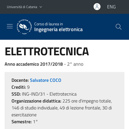
Vai al contenuto principale
Vai al menu di navigazione
ENG
Università di Catania
Corso di laurea in
Ingegneria elettronica
ELETTROTECNICA
Anno accademico 2017/2018
- 2° anno
Docente:
Salvatore COCO
Crediti:
9
SSD:
ING-IND/31 - Elettrotecnica
Organizzazione didattica:
225 ore d'impegno totale,
146 di studio individuale, 49 di lezione frontale, 30 di
esercitazione
Semestre:
1°