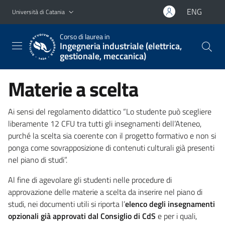
Vai al contenuto principale
Vai al menu di navigazione
ENG
Università di Catania
Corso di laurea in
Ingegneria industriale (elettrica,
gestionale, meccanica)
Materie a scelta
Ai sensi del regolamento didattico “Lo studente può scegliere
liberamente 12 CFU tra tutti gli insegnamenti dell’Ateneo,
purché la scelta sia coerente con il progetto formativo e non si
ponga come sovrapposizione di contenuti culturali già presenti
nel piano di studi”.
Al fine di agevolare gli studenti nelle procedure di
approvazione delle materie a scelta da inserire nel piano di
studi, nei documenti utili si riporta l’
elenco degli insegnamenti
opzionali già approvati dal Consiglio di CdS
e per i quali,