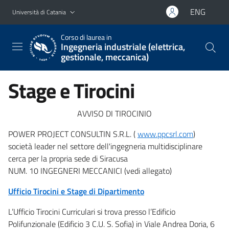
Vai al contenuto principale
Vai al menu di navigazione
ENG
Università di Catania
Corso di laurea in
Ingegneria industriale (elettrica,
gestionale, meccanica)
Stage e Tirocini
AVVISO DI TIROCINIO
POWER PROJECT CONSULTIN S.R.L. (
www.ppcsrl.com
)
società leader nel settore dell'ingegneria multidisciplinare
cerca per la propria sede di Siracusa
NUM. 10 INGEGNERI MECCANICI (vedi allegato)
Ufficio Tirocini e Stage di Dipartimento
L’Ufficio Tirocini Curriculari si trova presso l’Edificio
Polifunzionale (Edificio 3 C.U. S. Sofia) in Viale Andrea Doria, 6