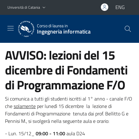
Vai al contenuto principale
Vai al menu di navigazione
ENG
Università di Catania
Corso di laurea in
Ingegneria informatica
AVVISO: lezioni del 15
dicembre di Fondamenti
di Programmazione F/O
Si comunica a tutti gli studenti iscritti al 1° anno - canale F/O
che
solamente
per lunedì 15 dicembre la lezione di
Fondamenti di Programmazione tenuta dai prof. Bellitto G e
Pennisi M., si svolgerà nella seguente aula e orario:
- Lun. 15/12_
09:00 - 11:00
aula D24