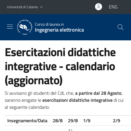
Vai al contenuto principale
Vai al menu di navigazione
ENG
Università di Catania
Corso di laurea in
Ingegneria elettronica
Esercitazioni didattiche
integrative - calendario
(aggiornato)
Si avvisano gli studenti del CdL che,
a partire dal 28 Agosto
,
saranno erogate le
esercitazioni didattiche integrative
di cui
al seguente calendario:
Insegnamento/Data
28/8
29/8
1/9
2/9
14-