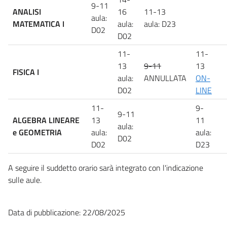
9-11
ANALISI
16
11-13
aula:
MATEMATICA I
aula:
aula: D23
D02
D02
11-
11-
13
9-11
13
FISICA I
aula:
ANNULLATA
ON-
D02
LINE
11-
9-
9-11
ALGEBRA LINEARE
13
11
aula:
e GEOMETRIA
aula:
aula:
D02
D02
D23
A seguire il suddetto orario sarà integrato con l'indicazione
sulle aule.
Data di pubblicazione: 22/08/2025