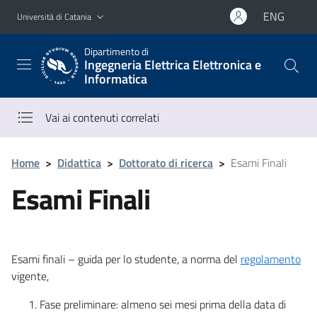
Vai al contenuto principale
Vai al menu di navigazione
ENG
Università di Catania
Dipartimento di
Ingegneria Elettrica Elettronica e
Informatica
Vai ai contenuti correlati
Home
>
Didattica
>
Dottorato di ricerca
>
Esami Finali
Esami Finali
Esami finali – guida per lo studente, a norma del
regolamento
vigente,
Fase preliminare: almeno sei mesi prima della data di