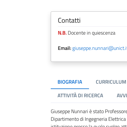
Contatti
N.B.
Docente in quiescenza
Email:
giuseppe.nunnari@unict.i
BIOGRAFIA
CURRICULUM
ATTIVITÀ DI RICERCA
AVVI
Giuseppe Nunnari è stato Professore
Dipartimento di Ingegneria Elettrica 
istituzione presso la quale svolge att