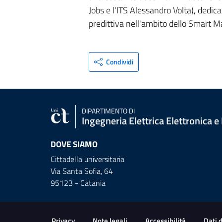
Jobs e l'ITS Alessandro Volta), dedi
predittiva nell'ambito dello Smart Ma
Condividi
DIPARTIMENTO DI
Ingegneria Elettrica Elettronica e
DOVE SIAMO
Cittadella universitaria
Via Santa Sofia, 64
95123 - Catania
Link e informazioni utili
Privacy
Note legali
Accessibilità
Dati 