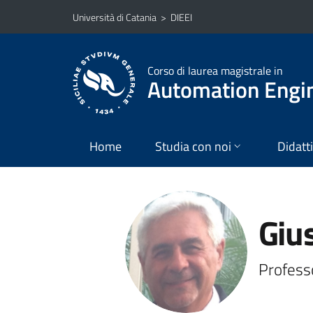
Vai al contenuto principale
Vai al menu di navigazione
Università di Catania
>
DIEEI
Corso di laurea magistrale in
Automation Engin
Home
Studia con noi
Didatt
Giu
Profess