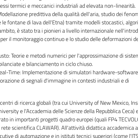
ocessi termici e meccanici industriali ad elevata non-linearità.
dellazione predittiva della qualità dell'aria, studio dei feno
e le fontane di lava dell'Etna) tramite modelli stocastici, algor
mbito, è stato tra i pionieri a livello internazionale nell'intro
per il monitoraggio continuo e lo studio delle deformazioni de
usto: Teorie e metodi numerici per l'approssimazione di sistem
bilanciate e bilanciamento in ciclo chiuso.
a Real-Time: Implementazione di simulatori hardware-software
borazione di segnali d'immagine in contesti industriali e di
entri di ricerca globali (tra cui University of New Mexico, Ins
iversity e l'Accademia delle Scienze della Repubblica Ceca) e
orato in importanti progetti quadro europei (quali FP4 TECVOL
e scientifica CLAWAR). All'attività didattica accademica a
tive di automazione e in istituti tecnici superiori (come l'IT