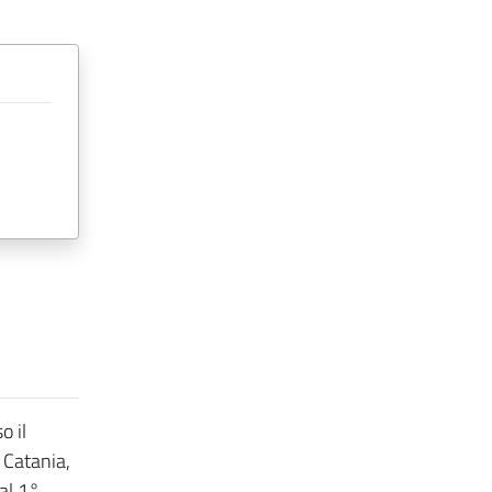
o il
 Catania,
dal 1°