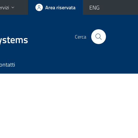
ENG
rvizi
Area riservata
Systems
Cerca
ontatti