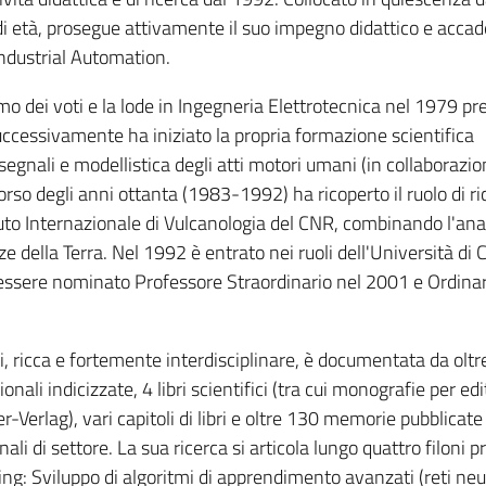
i età, prosegue attivamente il suo impegno didattico e acca
Industrial Automation.
mo dei voti e la lode in Ingegneria Elettrotecnica nel 1979 pr
Successivamente ha iniziato la propria formazione scientifica
 segnali e modellistica degli atti motori umani (in collaborazio
corso degli anni ottanta (1983-1992) ha ricoperto il ruolo di r
uto Internazionale di Vulcanologia del CNR, combinando l'anal
e della Terra. Nel 1992 è entrato nei ruoli dell'Università di 
essere nominato Professore Straordinario nel 2001 e Ordinar
ari, ricca e fortemente interdisciplinare, è documentata da oltr
ionali indicizzate, 4 libri scientifici (tra cui monografie per edi
r-Verlag), vari capitoli di libri e oltre 130 memorie pubblicate 
i di settore. La sua ricerca si articola lungo quattro filoni pr
ing: Sviluppo di algoritmi di apprendimento avanzati (reti neu