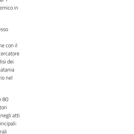
demico in
esso
ne con il
icercatore
isi dei
Catania
io nel
e 80
tori
negli atti
incipali:
rali