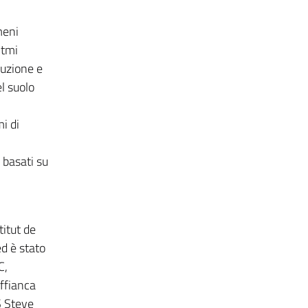
meni
itmi
duzione e
l suolo
i di
 basati su
titut de
d è stato
C,
ffianca
S Steve