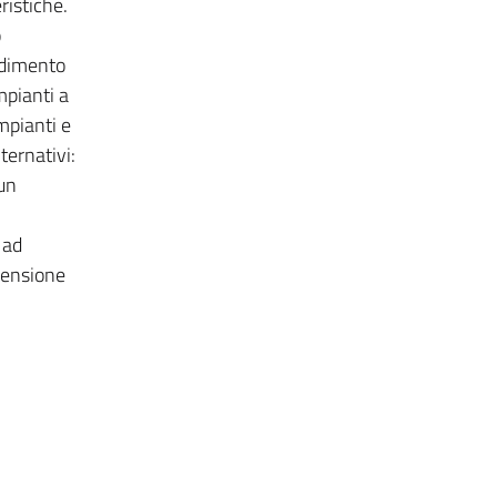
ristiche.
o
endimento
mpianti a
mpianti e
ternativi:
un
 ad
censione