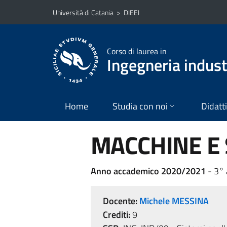
Vai al contenuto principale
Vai al menu di navigazione
Università di Catania
>
DIEEI
Corso di laurea in
Ingegneria industr
Home
Studia con noi
Didatt
MACCHINE E S
Anno accademico 2020/2021
- 3° 
Docente:
Michele MESSINA
Crediti:
9