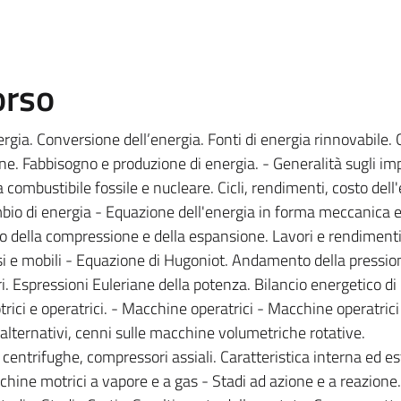
orso
ergia. Conversione dell’energia. Fonti di energia rinnovabile.
ine. Fabbisogno e produzione di energia. - Generalità sugli im
a combustibile fossile e nucleare. Cicli, rendimenti, costo dell'
mbio di energia - Equazione dell'energia in forma meccanica e
ico della compressione e della espansione. Lavori e rendimenti
issi e mobili - Equazione di Hugoniot. Andamento della pressio
ri. Espressioni Euleriane della potenza. Bilancio energetico di
rici e operatrici. - Macchine operatrici - Macchine operatrici
lternativi, cenni sulle macchine volumetriche rotative.
entrifughe, compressori assiali. Caratteristica interna ed es
hine motrici a vapore e a gas - Stadi ad azione e a reazione. 