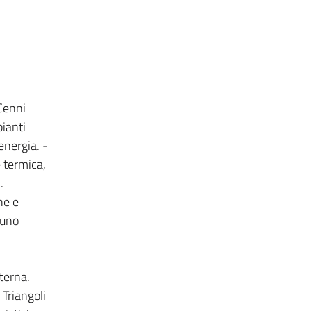
 Cenni
pianti
energia. -
 termica,
.
ne e
 uno
terna.
Triangoli