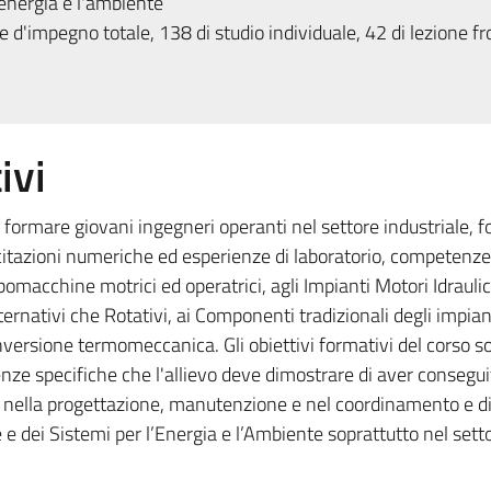
energia e l'ambiente
 d'impegno totale, 138 di studio individuale, 42 di lezione fr
ivi
di formare giovani ingegneri operanti nel settore industriale, 
ercitazioni numeriche ed esperienze di laboratorio, competenze
rbomacchine motrici ed operatrici, agli Impianti Motori Idraulici
rnativi che Rotativi, ai Componenti tradizionali degli impiant
versione termomeccanica. Gli obiettivi formativi del corso so
enze specifiche che l'allievo deve dimostrare di aver consegui
riali nella progettazione, manutenzione e nel coordinamento e d
e dei Sistemi per l’Energia e l’Ambiente soprattutto nel setto