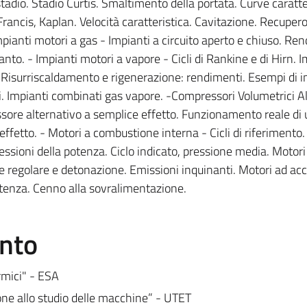
stadio. Stadio Curtis. Smaltimento della portata. Curve caratte
 Francis, Kaplan. Velocità caratteristica. Cavitazione. Recuper
 Impianti motori a gas - Impianti a circuito aperto e chiuso. R
anto. - Impianti motori a vapore - Cicli di Rankine e di Hirn. I
Risurriscaldamento e rigenerazione: rendimenti. Esempi di i
. Impianti combinati gas vapore. -Compressori Volumetrici Al
ore alternativo a semplice effetto. Funzionamento reale di 
ffetto. - Motori a combustione interna - Cicli di riferimento.
ssioni della potenza. Ciclo indicato, pressione media. Motori
regolare e detonazione. Emissioni inquinanti. Motori ad ac
otenza. Cenno alla sovralimentazione.
ento
rmici" - ESA
ne allo studio delle macchine” - UTET