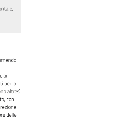
ontale,
fornendo
, ai
i per la
no altresì
to, con
irezione
re delle