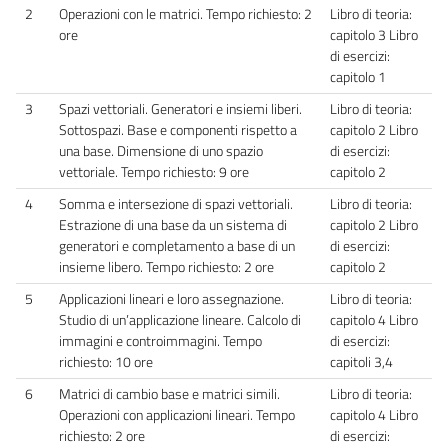
2
Operazioni con le matrici. Tempo richiesto: 2
Libro di teoria:
ore
capitolo 3 Libro
di esercizi:
capitolo 1
3
Spazi vettoriali. Generatori e insiemi liberi.
Libro di teoria:
Sottospazi. Base e componenti rispetto a
capitolo 2 Libro
una base. Dimensione di uno spazio
di esercizi:
vettoriale. Tempo richiesto: 9 ore
capitolo 2
4
Somma e intersezione di spazi vettoriali.
Libro di teoria:
Estrazione di una base da un sistema di
capitolo 2 Libro
generatori e completamento a base di un
di esercizi:
insieme libero. Tempo richiesto: 2 ore
capitolo 2
5
Applicazioni lineari e loro assegnazione.
Libro di teoria:
Studio di un’applicazione lineare. Calcolo di
capitolo 4 Libro
immagini e controimmagini. Tempo
di esercizi:
richiesto: 10 ore
capitoli 3,4
6
Matrici di cambio base e matrici simili.
Libro di teoria:
Operazioni con applicazioni lineari. Tempo
capitolo 4 Libro
richiesto: 2 ore
di esercizi: