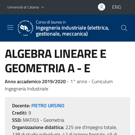
Vai al contenuto principale
Vai al menu di navigazione
ENG
Università di Catania
Corso di laurea in
Ingegneria industriale (elettrica,
gestionale, meccanica)
ALGEBRA LINEARE E
GEOMETRIA A - E
Anno accademico 2019/2020
- 1° anno - Curriculum
Ingegneria Industriale
Docente:
PIETRO URSINO
Crediti:
9
SSD:
MAT/03 - Geometria
Organizzazione didattica:
225 ore d'impegno totale,
138 di studio individuale, 42 di lezione frontale, 45 di