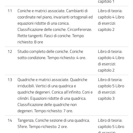
capitolo 1
11
Coniche e matrici associate. Cambianti di
Libro di teoria:
coordinate nel piano, invarianti ortogonali ed
capitolo 4 Libro
equazioni ridotte di una conica.
di esercizi:
Classificazione delle coniche. Circonferenze.
capitolo 2
Rette tangenti. Fasci di coniche. Tempo
richiesto: 8 ore
12
Studio completo delle coniche. Coniche
Libro di teoria:
sotto condizione. Tempo richiesto: 4 ore.
capitolo 4 Libro
di esercizi:
capitolo 2
13
Quadriche e matrici associate. Quadriche
Libro di teoria:
irriducibili. Vertici di una quadrica e
capitolo 5 Libro
quadriche degeneri. Conica all’infinito. Coni e
di esercizi:
cilindri. Equazioni ridotte di una quadrica.
capitolo 3
Classificazione delle quadriche non
degeneri. Tempo richiesto: 7 ore.
14
Tangenza. Coniche sezione di una quadrica.
Libro di teoria:
Sfere. Tempo richiesto: 2 ore.
capitolo 5 Libro
di esercizi: