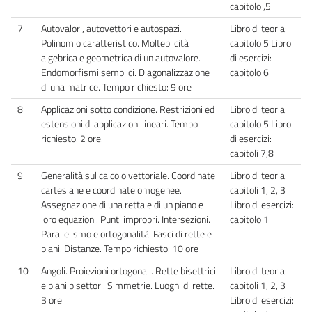
capitolo ,5
7
Autovalori, autovettori e autospazi.
Libro di teoria:
Polinomio caratteristico. Molteplicità
capitolo 5 Libro
algebrica e geometrica di un autovalore.
di esercizi:
Endomorfismi semplici. Diagonalizzazione
capitolo 6
di una matrice. Tempo richiesto: 9 ore
8
Applicazioni sotto condizione. Restrizioni ed
Libro di teoria:
estensioni di applicazioni lineari. Tempo
capitolo 5 Libro
richiesto: 2 ore.
di esercizi:
capitoli 7,8
9
Generalità sul calcolo vettoriale. Coordinate
Libro di teoria:
cartesiane e coordinate omogenee.
capitoli 1, 2, 3
Assegnazione di una retta e di un piano e
Libro di esercizi:
loro equazioni. Punti impropri. Intersezioni.
capitolo 1
Parallelismo e ortogonalità. Fasci di rette e
piani. Distanze. Tempo richiesto: 10 ore
10
Angoli. Proiezioni ortogonali. Rette bisettrici
Libro di teoria:
e piani bisettori. Simmetrie. Luoghi di rette.
capitoli 1, 2, 3
3 ore
Libro di esercizi: