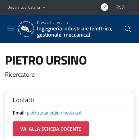
Vai al contenuto principale
Vai al menu di navigazione
ENG
Università di Catania
Corso di laurea in
Ingegneria industriale (elettrica,
gestionale, meccanica)
PIETRO URSINO
Ricercatore
Contatti
Email:
pietro.ursino@uninsubria.it
VAI ALLA SCHEDA DOCENTE