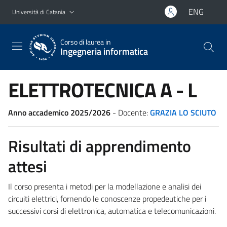
Vai al contenuto principale
Vai al menu di navigazione
ENG
Università di Catania
Corso di laurea in
Ingegneria informatica
ELETTROTECNICA
A - L
Anno accademico 2025/2026
- Docente:
GRAZIA LO SCIUTO
Risultati di apprendimento
attesi
Il corso presenta i metodi per la modellazione e analisi dei
circuiti elettrici, fornendo le conoscenze propedeutiche per i
successivi corsi di elettronica, automatica e telecomunicazioni.