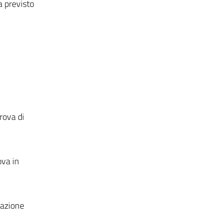
a previsto
rova di
ova in
pazione