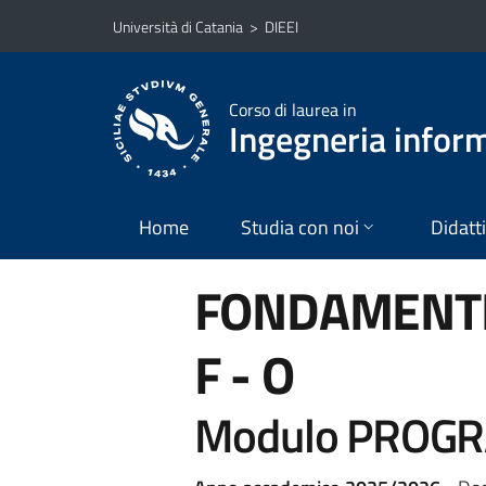
Vai al contenuto principale
Vai al menu di navigazione
Università di Catania
>
DIEEI
Corso di laurea in
Ingegneria infor
Home
Studia con noi
Didatt
FONDAMENTI
F - O
Modulo PROGR