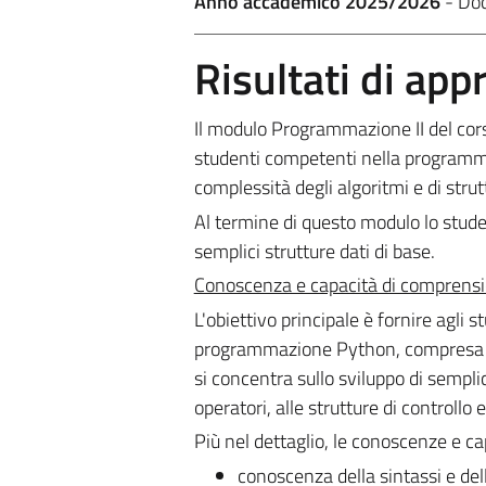
Anno accademico 2025/2026
- Do
Risultati di ap
Il modulo Programmazione II del co
studenti competenti nella programmaz
complessità degli algoritmi e di stru
Al termine di questo modulo lo stud
semplici strutture dati di base.
Conoscenza e capacità di comprens
L'obiettivo principale è fornire agli
programmazione Python, compresa la 
si concentra sullo sviluppo di semplici 
operatori, alle strutture di controllo e
Più nel dettaglio, le conoscenze e c
conoscenza della sintassi e de