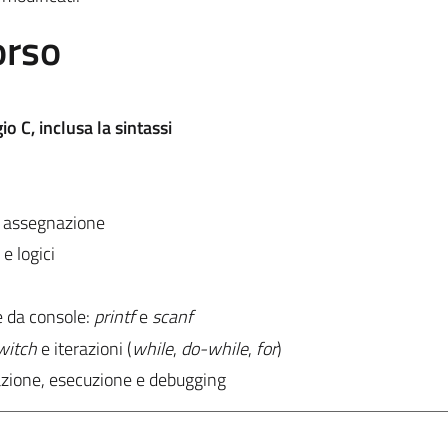
orso
 C, inclusa la sintassi
 di assegnazione
 e logici
e da console:
printf
e
scanf
witch
e iterazioni (
while
,
do-while
,
for
)
azione, esecuzione e debugging