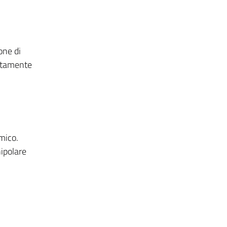
one di
ettamente
mico.
ipolare