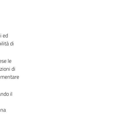
i ed
lità di
ese le
zioni di
elementare
ndo il
una