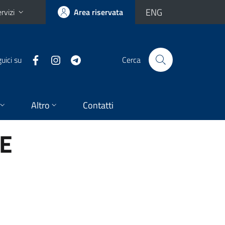
ENG
rvizi
Area riservata
uici su
Cerca
Altro
Contatti
E