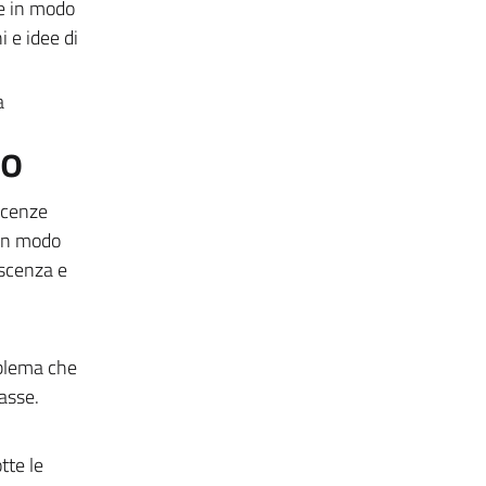
re in modo
 e idee di
a
to
scenze
 in modo
oscenza e
oblema che
asse.
tte le