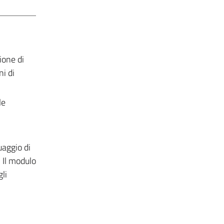
ione di
i di
le
uaggio di
 Il modulo
gli