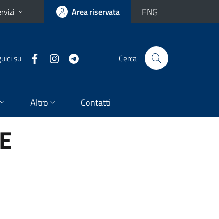
ENG
rvizi
Area riservata
uici su
Cerca
Altro
Contatti
E