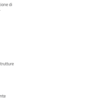
ione di
r
trutture
ente