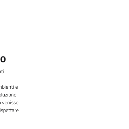
to
ti
mbienti e
oluzione
o venisse
ispettare