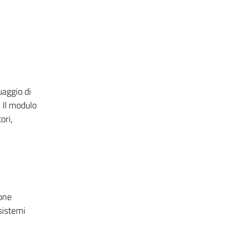
uaggio di
 Il modulo
ori,
one
sistemi