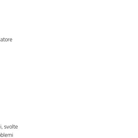
latore
i, svolte
roblemi