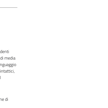
denti
 di media
linguaggio
ntattici,
l
ne di