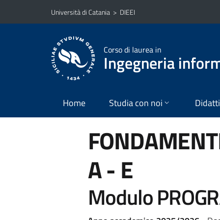
Vai al contenuto principale
Vai al menu di navigazione
Università di Catania
>
DIEEI
Corso di laurea in
Ingegneria infor
Home
Studia con noi
Didatt
FONDAMENTI
A - E
Modulo PROG