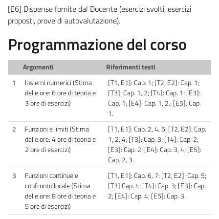
[E6] Dispense fornite dal Docente (esercizi svolti, esercizi
proposti, prove di autovalutazione).
Programmazione del corso
Argomenti
Riferimenti testi
1
Insiemi numerici (Stima
[T1, E1]: Cap. 1; [T2, E2]: Cap. 1;
delle ore: 6 ore di teoria e
[T3]: Cap. 1, 2; [T4]: Cap. 1; [E3]:
3 ore di esercizi)
Cap. 1; [E4]: Cap. 1, 2.; [E5]: Cap.
1.
2
Funzioni e limiti (Stima
[T1, E1]: Cap. 2, 4, 5; [T2, E2]: Cap.
delle ore: 4 ore di teoria e
1, 2, 4; [T3]: Cap. 3; [T4]: Cap. 2;
2 ore di esercizi)
[E3]: Cap. 2; [E4]: Cap. 3, 4; [E5]:
Cap. 2, 3.
3
Funzioni continue e
[T1, E1]: Cap. 6, 7; [T2, E2]: Cap. 5;
confronto locale (Stima
[T3] Cap. 4; [T4]: Cap. 3; [E3]: Cap.
delle ore: 8 ore di teoria e
2; [E4]: Cap. 4; [E5]: Cap. 3.
5 ore di esercizi)