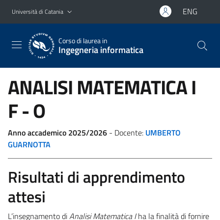
Vai al contenuto principale
Vai al menu di navigazione
ENG
Università di Catania
Corso di laurea in
Ingegneria informatica
ANALISI MATEMATICA I
F - O
Anno accademico 2025/2026
- Docente:
UMBERTO
GUARNOTTA
Risultati di apprendimento
attesi
L’insegnamento di
Analisi Matematica I
ha la finalità di fornire