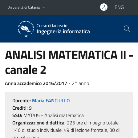
Vai al contenuto principale
Vai al menu di navigazione
ENG
Università di Catania
Corso di laurea in
Ingegneria informatica
ANALISI MATEMATICA II -
canale 2
Anno accademico 2016/2017
- 2° anno
Docente:
Maria FANCIULLO
Crediti:
9
SSD:
MAT/05 - Analisi matematica
Organizzazione didattica:
225 ore d'impegno totale,
146 di studio individuale, 49 di lezione frontale, 30 di
esercitazione