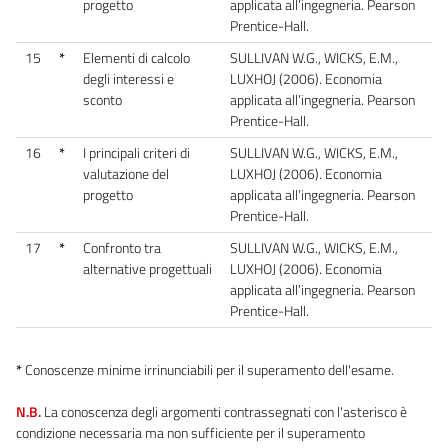
progetto
applicata all’ingegneria. Pearson
Prentice-Hall.
15
*
Elementi di calcolo
SULLIVAN W.G., WICKS, E.M.,
degli interessi e
LUXHOJ (2006). Economia
sconto
applicata all’ingegneria. Pearson
Prentice-Hall.
16
*
I principali criteri di
SULLIVAN W.G., WICKS, E.M.,
valutazione del
LUXHOJ (2006). Economia
progetto
applicata all’ingegneria. Pearson
Prentice-Hall.
17
*
Confronto tra
SULLIVAN W.G., WICKS, E.M.,
alternative progettuali
LUXHOJ (2006). Economia
applicata all’ingegneria. Pearson
Prentice-Hall.
*
Conoscenze minime irrinunciabili per il superamento dell'esame.
N.B.
La conoscenza degli argomenti contrassegnati con l'asterisco è
condizione necessaria ma non sufficiente per il superamento