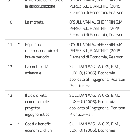
la disoccupazione
PEREZ S.J., BIANCHI C. (2015).
Elementi di Economia, Pearson.
10
La moneta
O’SULLIVAN A., SHEFFRIN S.M.,
PEREZ S.J., BIANCHI C. (2015).
Elementi di Economia, Pearson.
11
*
Equilibrio
O’SULLIVAN A., SHEFFRIN S.M.,
macroeconomico di
PEREZ S.J., BIANCHI C. (2015).
breve periodo
Elementi di Economia, Pearson.
12
La contabilità
SULLIVAN W.G., WICKS, E.M.,
aziendale
LUXHOJ (2006). Economia
applicata all’ingegneria. Pearson
Prentice-Hall.
13
Il ciclo di vita
SULLIVAN W.G., WICKS, E.M.,
economico del
LUXHOJ (2006). Economia
progetto
applicata all’ingegneria. Pearson
ingegneristico
Prentice-Hall.
14
*
Costi e benefici
SULLIVAN W.G., WICKS, E.M.,
economici di un
LUXHOJ (2006). Economia