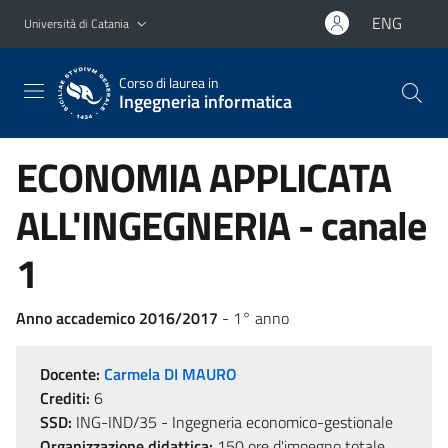
Vai al contenuto principale
Vai al menu di navigazione
ENG
Università di Catania
Corso di laurea in
Ingegneria informatica
ECONOMIA APPLICATA
ALL'INGEGNERIA - canale
1
Anno accademico 2016/2017
- 1° anno
Docente:
Carmela DI MAURO
Crediti:
6
SSD:
ING-IND/35 - Ingegneria economico-gestionale
Organizzazione didattica:
150 ore d'impegno totale,