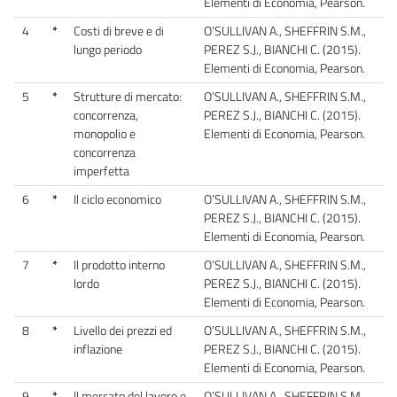
Elementi di Economia, Pearson.
4
*
Costi di breve e di
O’SULLIVAN A., SHEFFRIN S.M.,
lungo periodo
PEREZ S.J., BIANCHI C. (2015).
Elementi di Economia, Pearson.
5
*
Strutture di mercato:
O’SULLIVAN A., SHEFFRIN S.M.,
concorrenza,
PEREZ S.J., BIANCHI C. (2015).
monopolio e
Elementi di Economia, Pearson.
concorrenza
imperfetta
6
*
Il ciclo economico
O’SULLIVAN A., SHEFFRIN S.M.,
PEREZ S.J., BIANCHI C. (2015).
Elementi di Economia, Pearson.
7
*
Il prodotto interno
O’SULLIVAN A., SHEFFRIN S.M.,
lordo
PEREZ S.J., BIANCHI C. (2015).
Elementi di Economia, Pearson.
8
*
Livello dei prezzi ed
O’SULLIVAN A., SHEFFRIN S.M.,
inflazione
PEREZ S.J., BIANCHI C. (2015).
Elementi di Economia, Pearson.
9
*
Il mercato del lavoro e
O’SULLIVAN A., SHEFFRIN S.M.,