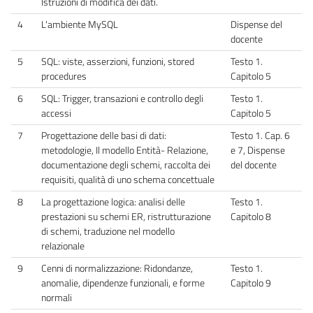
Istruzioni di modifica dei dati.
4
L'ambiente MySQL
Dispense del
docente
5
SQL: viste, asserzioni, funzioni, stored
Testo 1.
procedures
Capitolo 5
6
SQL: Trigger, transazioni e controllo degli
Testo 1.
accessi
Capitolo 5
7
Progettazione delle basi di dati:
Testo 1. Cap. 6
metodologie, Il modello Entità- Relazione,
e 7, Dispense
documentazione degli schemi, raccolta dei
del docente
requisiti, qualità di uno schema concettuale
8
La progettazione logica: analisi delle
Testo 1.
prestazioni su schemi ER, ristrutturazione
Capitolo 8
di schemi, traduzione nel modello
relazionale
9
Cenni di normalizzazione: Ridondanze,
Testo 1.
anomalie, dipendenze funzionali, e forme
Capitolo 9
normali