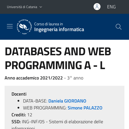
Vai al contenuto principale
Vai al menu di navigazione
ENG
Università di Catania
Corso di laurea in
Ingegneria informatica
DATABASES AND WEB
PROGRAMMING A - L
Anno accademico 2021/2022
- 3° anno
Docenti
DATA-BASE:
Daniela GIORDANO
WEB PROGRAMMING:
Simone PALAZZO
Crediti:
12
SSD:
ING-INF/05 - Sistemi di elaborazione delle
informazioni