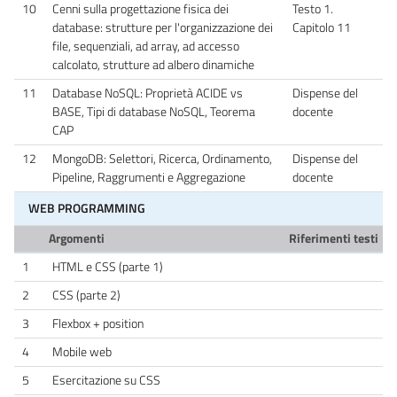
10
Cenni sulla progettazione fisica dei
Testo 1.
database: strutture per l'organizzazione dei
Capitolo 11
file, sequenziali, ad array, ad accesso
calcolato, strutture ad albero dinamiche
11
Database NoSQL: Proprietà ACIDE vs
Dispense del
BASE, Tipi di database NoSQL, Teorema
docente
CAP
12
MongoDB: Selettori, Ricerca, Ordinamento,
Dispense del
Pipeline, Raggrumenti e Aggregazione
docente
WEB PROGRAMMING
Argomenti
Riferimenti testi
1
HTML e CSS (parte 1)
2
CSS (parte 2)
3
Flexbox + position
4
Mobile web
5
Esercitazione su CSS